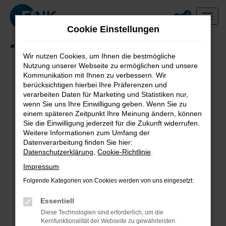
Zum
0
Hauptinhalt
Cookie Einstellungen
springen
Startseite
Fahrzeuge
Alle Angebote
Wir nutzen Cookies, um Ihnen die bestmögliche
Nutzung unserer Webseite zu ermöglichen und unsere
Kommunikation mit Ihnen zu verbessern. Wir
berücksichtigen hierbei Ihre Präferenzen und
Fehler: Network Error
verarbeiten Daten für Marketing und Statistiken nur,
wenn Sie uns Ihre Einwilligung geben. Wenn Sie zu
Beim Laden ist ein Fehler aufgetreten.
einem späteren Zeitpunkt Ihre Meinung ändern, können
Hier sind ein paar Tipps, die dir helfen können:
Sie die Einwilligung jederzeit für die Zukunft widerrufen.
Weitere Informationen zum Umfang der
Überprüfe deine Firewall und deine
Datenverarbeitung finden Sie hier:
Datenschutzerklärung
,
Cookie-Richtlinie
.
Internetverbindung.
Laden andere Webseiten, zum Beispiel deine
Impressum
Suchmaschine?
Folgende Kategorien von Cookies werden von uns eingesetzt:
Prüfe deine Browsererweiterungen.
Manche Erweiterungen, wie Werbeblocker,
Essentiell
können das Laden bestimmter Seiten
Diese Technologien sind erforderlich, um die
Kernfunktionalität der Webseite zu gewährleisten.
verhindern. Funktioniert die Seite in einem