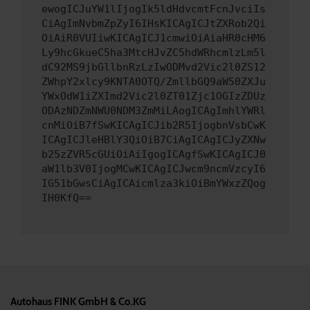
ewogICJuYW1lIjogIk5ldHdvcmtFcnJvciIs
CiAgImNvbmZpZyI6IHsKICAgICJtZXRob2Qi
OiAiR0VUIiwKICAgICJ1cmwiOiAiaHR0cHM6
Ly9hcGkueC5ha3MtcHJvZC5hdWRhcmlzLm5l
dC92MS9jbGllbnRzLzIwODMvd2Vic2l0ZS12
ZWhpY2xlcy9KNTA0OTQ/ZmllbGQ9aW50ZXJu
YWxOdW1iZXImd2Vic2l0ZT01Zjc1OGIzZDUz
ODAzNDZmNWU0NDM3ZmMiLAogICAgImhlYWRl
cnMiOiB7fSwKICAgICJib2R5IjogbnVsbCwK
ICAgICJleHBlY3QiOiB7CiAgICAgICJyZXNw
b25zZVR5cGUiOiAiIgogICAgfSwKICAgICJ0
aW1lb3V0IjogMCwKICAgICJwcm9ncmVzcyI6
IG51bGwsCiAgICAicmlza3kiOiBmYWxzZQog
IH0KfQ==
Autohaus FINK GmbH & Co.KG