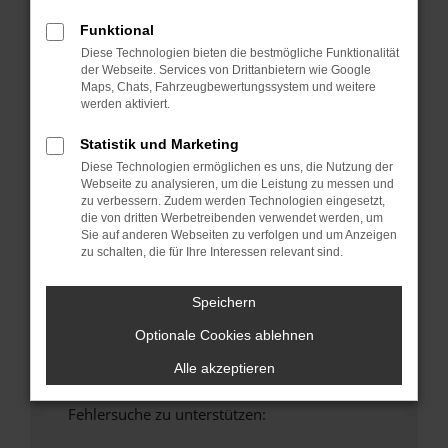
anderen Browser oder in einem privaten
Funktional
Fenster?
Diese Technologien bieten die bestmögliche Funktionalität
Starte dein Gerät neu.
der Webseite. Services von Drittanbietern wie Google
Maps, Chats, Fahrzeugbewertungssystem und weitere
Das kann manchmal helfen, vorübergehende
werden aktiviert.
Probleme zu beheben.
Stelle sicher, dass dein Browser und dein
Statistik und Marketing
Betriebssystem auf dem neuesten Stand
Diese Technologien ermöglichen es uns, die Nutzung der
sind.
Webseite zu analysieren, um die Leistung zu messen und
zu verbessern. Zudem werden Technologien eingesetzt,
Veraltete Software birgt nicht nur ein
die von dritten Werbetreibenden verwendet werden, um
Sicherheitsrisiko, sondern kann auch dazu
Sie auf anderen Webseiten zu verfolgen und um Anzeigen
führen, dass bestimmte Funktionen nicht mehr
zu schalten, die für Ihre Interessen relevant sind.
unterstützt werden.
Wende dich an den Webseitenbetreiber.
Speichern
Wenn du alle oben genannten Schritte versucht
Optionale Cookies ablehnen
hast, kontaktiere uns bitte. Wir werden
versuchen, das Problem zu beheben. Du kannst
Alle akzeptieren
uns diesen Text schicken, um uns bei der
Fehlersuche zu unterstützen: