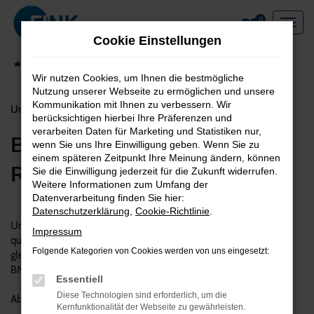
Zum
0
Hauptinhalt
Cookie Einstellungen
springen
Startseite
Service & Zubehör
Service 5+
Wir nutzen Cookies, um Ihnen die bestmögliche
Nutzung unserer Webseite zu ermöglichen und unsere
Kommunikation mit Ihnen zu verbessern. Wir
Unser kostengünstiges Programm für ältere BMW und MINI
berücksichtigen hierbei Ihre Präferenzen und
verarbeiten Daten für Marketing und Statistiken nur,
BMW Service 5+ mit 20%
wenn Sie uns Ihre Einwilligung geben. Wenn Sie zu
einem späteren Zeitpunkt Ihre Meinung ändern, können
Rabatt
Sie die Einwilligung jederzeit für die Zukunft widerrufen.
Weitere Informationen zum Umfang der
Datenverarbeitung finden Sie hier:
Datenschutzerklärung
,
Cookie-Richtlinie
.
Um den Besitzern älterer BMW und MINI Fahrzeuge die
Impressum
qualitativen Vorteile einer Vertragswerkstatt zu sichern und
Folgende Kategorien von Cookies werden von uns eingesetzt:
gleichzeitig die Kosten zu reduzieren, bieten wir zusammen mit
BMW das BMW5+ Programm.
Essentiell
Diese Technologien sind erforderlich, um die
Ab dem 5.Jahr können Sie von diesen Vorteilen profitieren.
Kernfunktionalität der Webseite zu gewährleisten.