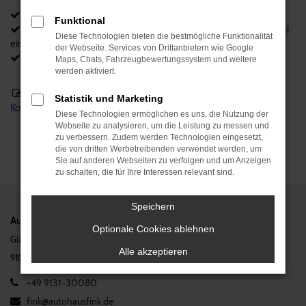
20% auf viele Servicearbeiten und Verschleißreparaturen
Funktional
BMW Qualitätsstandard durch die Fachmänische Reperatur bei
Diese Technologien bieten die bestmögliche Funktionalität
einer Vertragswerkstatt
der Webseite. Services von Drittanbietern wie Google
24 Monaten Garantie durch BMW original Ersatzteilen
Maps, Chats, Fahrzeugbewertungssystem und weitere
werden aktiviert.
Für Anfragen kontaktieren Sie uns gerne telefonisch oder per
Statistik und Marketing
Kontaktformular
Diese Technologien ermöglichen es uns, die Nutzung der
Webseite zu analysieren, um die Leistung zu messen und
zu verbessern. Zudem werden Technologien eingesetzt,
die von dritten Werbetreibenden verwendet werden, um
Sie auf anderen Webseiten zu verfolgen und um Anzeigen
zu schalten, die für Ihre Interessen relevant sind.
Speichern
Autohaus FINK GmbH & Co.KG
Optionale Cookies ablehnen
Günther-Scharowsky-Straße 8
Alle akzeptieren
91058 Erlangen
+49 9131-30080
fink@­autohausfink.de