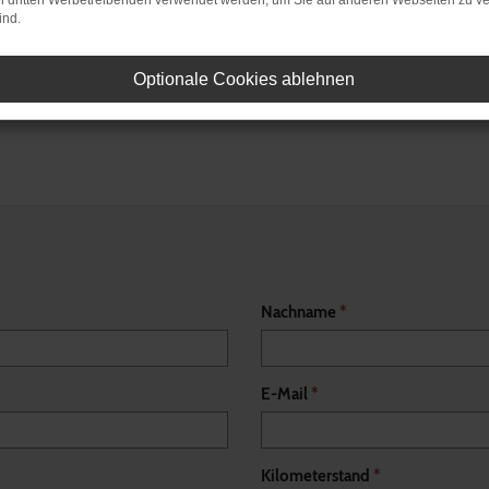
on dritten Werbetreibenden verwendet werden, um Sie auf anderen Webseiten zu ve
ind.
Optionale Cookies ablehnen
Nachname
*
E-Mail
*
Kilometerstand
*