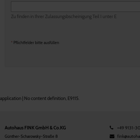
Zu finden in Ihrer Zulassungsbscheinigung Teil I unter E
*
Pflichtfelder bitte ausfüllen
application | No content definition, E9115.
Autohaus FINK GmbH & Co.KG
+49 9131-
fink@­autoha
Günther-Scharowsky-Straße 8