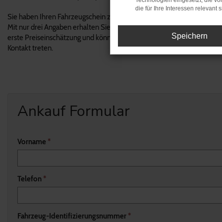
Technologien eingesetzt, die v
die für Ihre Interessen relevant s
Sie haben Ihren Fahrzeugschein zur Hand? Perfekt!
Mit nur drei Angaben erhalten Sie innerhalb von 24 Stunden eine
Speichern
erste Preiseinschätzung und können unverbindlich mit uns in
Kontakt treten.
Ankauf Formular
Vorname
*
Telefon
*
Fahrzeug-Identifizierungsnummer
*