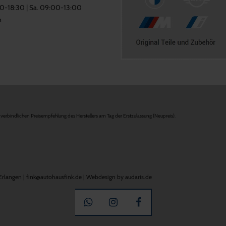
00-18:30 | Sa. 09:00-13:00
n
verbindlichen Preisempfehlung des Herstellers am Tag der Erstzulassung (Neupreis).
langen | fink@autohausfink.de |
Webdesign by audaris.de