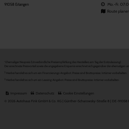
Mo.-Fr. 07:
91058 Erlangen
Route plane
Ehemaliger Neupreis (Unverbindliche Preisempfehlung des Herstellers am Tag der Erstzulassung).
1
Der errechnete Preisvorteil sowie die angegebene Ersparnis errechnet sich gegenüber der ehemaligen un
2
Hierbei handelt es sich um ein Finanzierungs-Angebot. Preise sind Bruttopreise. Irrtümer vorbehalten.
3
Hierbei handelt es sich um ein Leasing-Angebot. Preise sind Bruttopreise. Irrtümer vorbehalten.
Impressum
Datenschutz
Cookie Einstellungen
© 2026 Autohaus Fink GmbH & Co. KG | Günther-Scharowsky-Straße 8 | DE-91058 Er