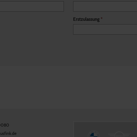
Erstzulassung
*
30080
usfink.de