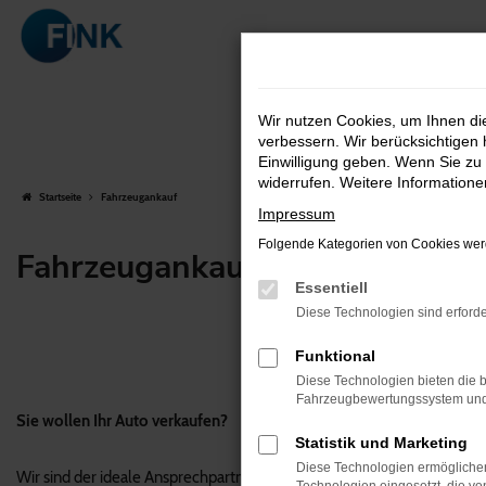
Zum
Hauptinhalt
springen
Wir nutzen Cookies, um Ihnen d
verbessern. Wir berücksichtigen 
Einwilligung geben. Wenn Sie zu 
widerrufen. Weitere Information
Startseite
Fahrzeugankauf
Impressum
Folgende Kategorien von Cookies werd
Fahrzeugankauf
Essentiell
Diese Technologien sind erforde
Funktional
Diese Technologien bieten die b
Fahrzeugbewertungssystem und w
Sie wollen Ihr Auto verkaufen?
Statistik und Marketing
Diese Technologien ermöglichen
Wir sind der ideale Ansprechpartner für Sie.