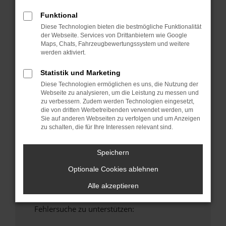
anderen Browser oder in einem privaten
Funktional
Fenster?
Diese Technologien bieten die bestmögliche Funktionalität
Starte dein Gerät neu.
der Webseite. Services von Drittanbietern wie Google
Maps, Chats, Fahrzeugbewertungssystem und weitere
Das kann manchmal helfen, vorübergehende
werden aktiviert.
Probleme zu beheben.
Stelle sicher, dass dein Browser und dein
Statistik und Marketing
Betriebssystem auf dem neuesten Stand
Diese Technologien ermöglichen es uns, die Nutzung der
sind.
Webseite zu analysieren, um die Leistung zu messen und
zu verbessern. Zudem werden Technologien eingesetzt,
Veraltete Software birgt nicht nur ein
die von dritten Werbetreibenden verwendet werden, um
Sicherheitsrisiko, sondern kann auch dazu
Sie auf anderen Webseiten zu verfolgen und um Anzeigen
führen, dass bestimmte Funktionen nicht mehr
zu schalten, die für Ihre Interessen relevant sind.
unterstützt werden.
Wende dich an den Webseitenbetreiber.
Speichern
Wenn du alle oben genannten Schritte versucht
Optionale Cookies ablehnen
hast, kontaktiere uns bitte. Wir werden
versuchen, das Problem zu beheben. Du kannst
Alle akzeptieren
uns diesen Text schicken, um uns bei der
Fehlersuche zu unterstützen: