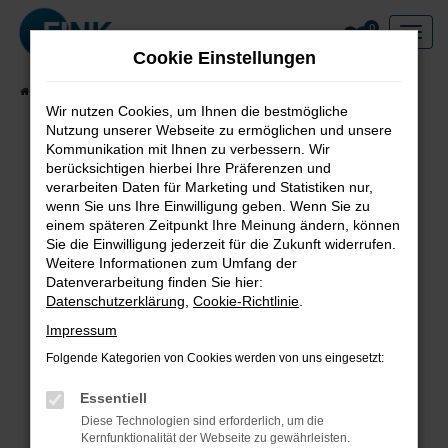
Zum
0
Hauptinhalt
Cookie Einstellungen
springen
Startseite
Fahrzeuge
Alle Angebote
Wir nutzen Cookies, um Ihnen die bestmögliche
Nutzung unserer Webseite zu ermöglichen und unsere
Kommunikation mit Ihnen zu verbessern. Wir
berücksichtigen hierbei Ihre Präferenzen und
Fehler: Network Error
verarbeiten Daten für Marketing und Statistiken nur,
wenn Sie uns Ihre Einwilligung geben. Wenn Sie zu
Beim Laden ist ein Fehler aufgetreten.
einem späteren Zeitpunkt Ihre Meinung ändern, können
Hier sind ein paar Tipps, die dir helfen können:
Sie die Einwilligung jederzeit für die Zukunft widerrufen.
Weitere Informationen zum Umfang der
Überprüfe deine Firewall und deine
Datenverarbeitung finden Sie hier:
Datenschutzerklärung
,
Cookie-Richtlinie
.
Internetverbindung.
Laden andere Webseiten, zum Beispiel deine
Impressum
Suchmaschine?
Folgende Kategorien von Cookies werden von uns eingesetzt:
Prüfe deine Browsererweiterungen.
Manche Erweiterungen, wie Werbeblocker,
Essentiell
können das Laden bestimmter Seiten
Diese Technologien sind erforderlich, um die
Kernfunktionalität der Webseite zu gewährleisten.
verhindern. Funktioniert die Seite in einem