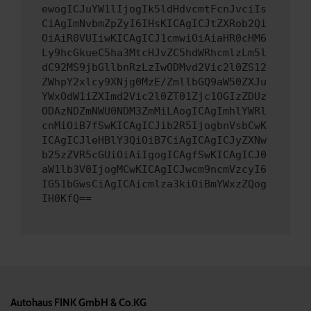
ewogICJuYW1lIjogIk5ldHdvcmtFcnJvciIs
CiAgImNvbmZpZyI6IHsKICAgICJtZXRob2Qi
OiAiR0VUIiwKICAgICJ1cmwiOiAiaHR0cHM6
Ly9hcGkueC5ha3MtcHJvZC5hdWRhcmlzLm5l
dC92MS9jbGllbnRzLzIwODMvd2Vic2l0ZS12
ZWhpY2xlcy9XNjg0MzE/ZmllbGQ9aW50ZXJu
YWxOdW1iZXImd2Vic2l0ZT01Zjc1OGIzZDUz
ODAzNDZmNWU0NDM3ZmMiLAogICAgImhlYWRl
cnMiOiB7fSwKICAgICJib2R5IjogbnVsbCwK
ICAgICJleHBlY3QiOiB7CiAgICAgICJyZXNw
b25zZVR5cGUiOiAiIgogICAgfSwKICAgICJ0
aW1lb3V0IjogMCwKICAgICJwcm9ncmVzcyI6
IG51bGwsCiAgICAicmlza3kiOiBmYWxzZQog
IH0KfQ==
Autohaus FINK GmbH & Co.KG